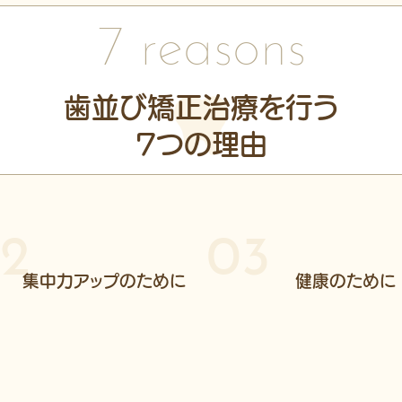
7 reasons
歯並び矯正治療を行う
7つの理由
2
03
集中力アップのために
健康のために