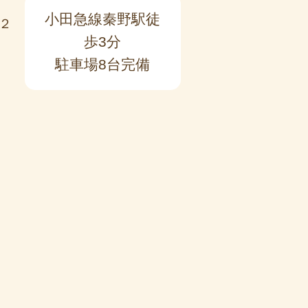
小田急線秦野駅徒
２
歩3分
駐車場8台完備