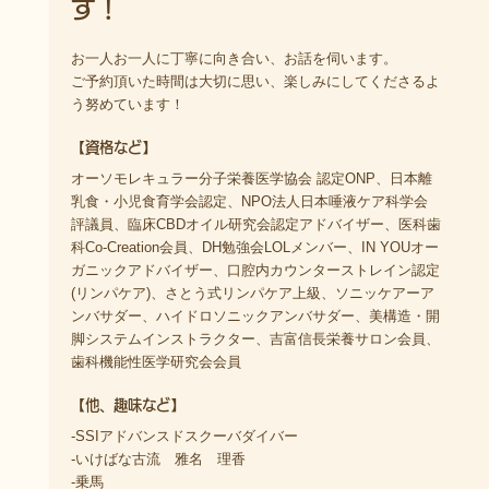
す！
お一人お一人に丁寧に向き合い、お話を伺います。
ご予約頂いた時間は大切に思い、楽しみにしてくださるよ
う努めています！
【資格など】
オーソモレキュラー分子栄養医学協会 認定ONP、日本離
乳食・小児食育学会認定、NPO法人日本唾液ケア科学会
評議員、臨床CBDオイル研究会認定アドバイザー、医科歯
科Co-Creation会員、DH勉強会LOLメンバー、IN YOUオー
ガニックアドバイザー、口腔内カウンターストレイン認定
(リンパケア)、さとう式リンパケア上級、ソニッケアーア
ンバサダー、ハイドロソニックアンバサダー、美構造・開
脚システムインストラクター、吉富信長栄養サロン会員、
歯科機能性医学研究会会員
【他、趣味など】
-SSIアドバンスドスクーバダイバー
-いけばな古流 雅名 理香
-乗馬